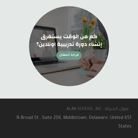
كم من الوقت يستغرق
إنشاء دورة تدريبية اونلاين؟
قراءة المقال
عنوان الشركة : ALAA SCHOOL, INC
651 N Broad St , Suite 206, Middletown, Delaware ,United
States