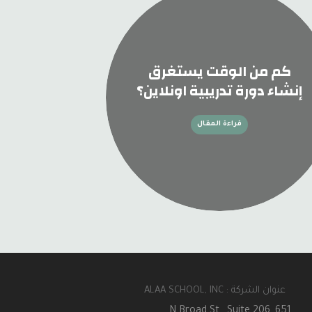
كم من الوقت يستغرق
إنشاء دورة تدريبية اونلاين؟
قراءة المقال
عنوان الشركة : ALAA SCHOOL, INC
651 N Broad St , Suite 206,