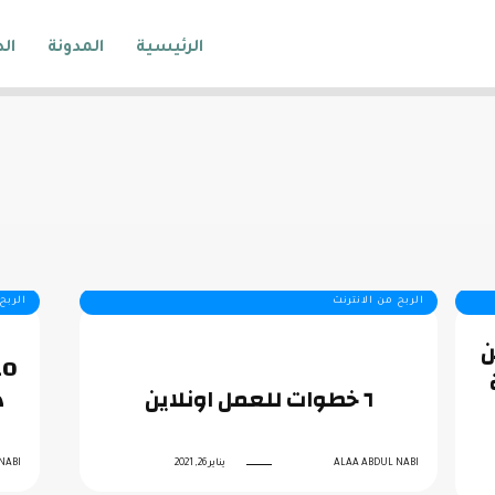
الرئيسية
المدونة
ال
الربح من الانترنت
الربح
ن
٦ خطوات للعمل اونلاين
د
ALAA ABDUL NABI
يناير 26, 2021
NABI