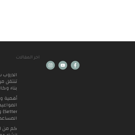
اخر المقالات
الدروب 
تنتقل من
بناء وكا
أهمية و
tter
المساعد
كم من ا