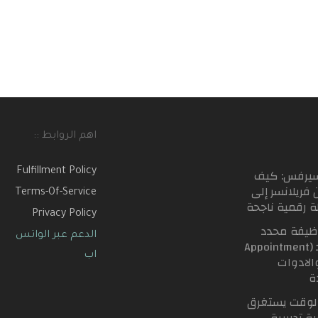
اهم الروابط ::
سيرفس: كيف
Fulfillment Policy
 فريلانسر إلى
Terms-Of-Service
لة رقمية ناجحة
Privacy Policy
ظيفة محدد
الدعم عبر الواتس
المواعيد (Appointment
اب
Se) والادوات
ة
لوقت يستغرق