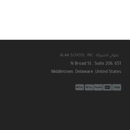
عنوان الشركة : ALAA SCHOOL, INC
651 N Broad St , Suite 206,
Middletown, Delaware ,United States