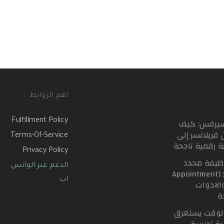
اهم الروابط ::
سيرفس: كيف
Fulfillment Policy
 فريلانسر إلى
Terms-Of-Service
لة رقمية ناجحة
Privacy Policy
ظيفة محدد
الدعم عبر الواتس
المواعيد (Appointment
اب
Se) والادوات
ة
لوقت يستغرق