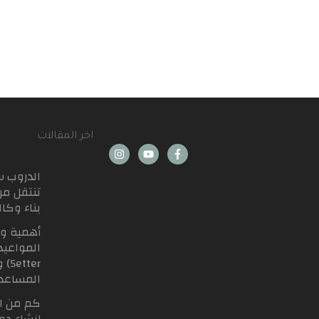
اخر المقالات
الدروب 
تنتقل من
بناء وكا
أهمية و
tter
المساعد
كم من ا