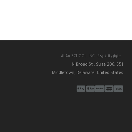
عنوان الشركة : ALAA SCHOOL, INC
651 N Broad St , Suite 206,
Middletown, Delaware ,United States