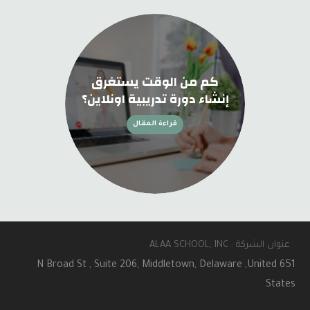
كم من الوقت يستغرق
إنشاء دورة تدريبية اونلاين؟
قراءة المقال
عنوان الشركة : ALAA SCHOOL, INC
651 N Broad St , Suite 206, Middletown, Delaware ,United
States